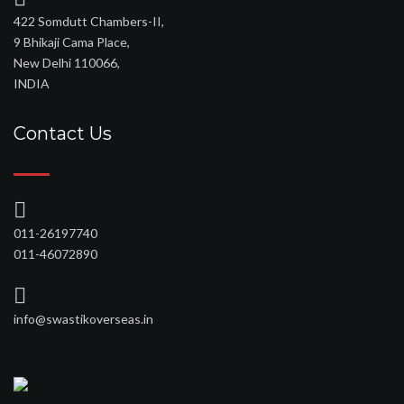
422 Somdutt Chambers-II,
9 Bhikaji Cama Place,
New Delhi 110066,
INDIA
Contact Us
011-26197740
011-46072890
info@swastikoverseas.in