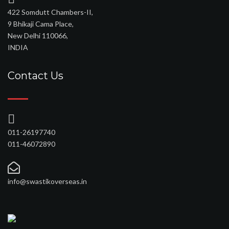
422 Somdutt Chambers-II,
9 Bhikaji Cama Place,
New Delhi 110066,
INDIA
Contact Us
011-26197740
011-46072890
info@swastikoverseas.in