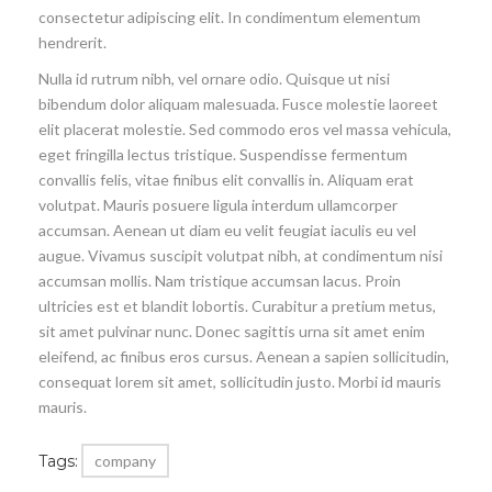
consectetur adipiscing elit. In condimentum elementum
hendrerit.
Nulla id rutrum nibh, vel ornare odio. Quisque ut nisi
bibendum dolor aliquam malesuada. Fusce molestie laoreet
elit placerat molestie. Sed commodo eros vel massa vehicula,
eget fringilla lectus tristique. Suspendisse fermentum
convallis felis, vitae finibus elit convallis in. Aliquam erat
volutpat. Mauris posuere ligula interdum ullamcorper
accumsan. Aenean ut diam eu velit feugiat iaculis eu vel
augue. Vivamus suscipit volutpat nibh, at condimentum nisi
accumsan mollis. Nam tristique accumsan lacus. Proin
ultricies est et blandit lobortis. Curabitur a pretium metus,
sit amet pulvinar nunc. Donec sagittis urna sit amet enim
eleifend, ac finibus eros cursus. Aenean a sapien sollicitudin,
consequat lorem sit amet, sollicitudin justo. Morbi id mauris
mauris.
Tags:
company